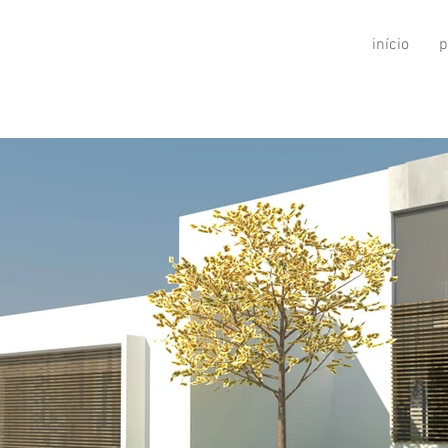
início
p