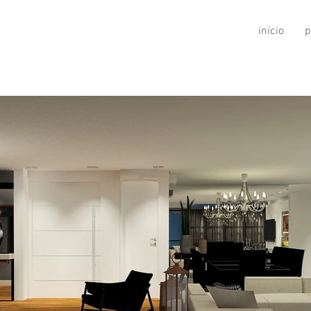
início
p