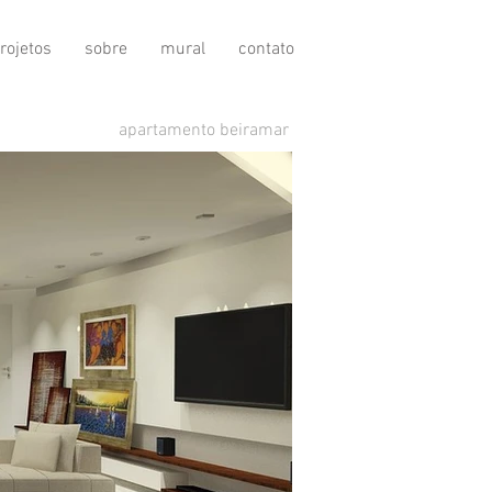
rojetos
sobre
mural
contato
apartamento beiramar